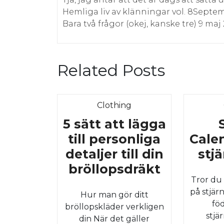
Hemliga liv av klänningar vol. 8Septem
Bara två frågor (okej, kanske tre) 9 maj
Related Posts
Category
Clothing
5 sätt att lägga
till personliga
Calen
detaljer till din
stj
5
bröllopsdräkt
Tror du
sätt
på stjärn
Hur man gör ditt
att
fö
bröllopskläder verkligen
lägga
stjä
din När det gäller