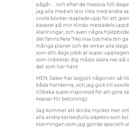
pågår … och efter de massiva 100 dag
jag alla med en stor lista med andra s
coola böcker staplade upp för att grans
baserat på min Kinda-mestadels uppd
klänningar, och även några hjälpbilder 
det fanns flera “Hej visa oss hela din g
många planer och de verkar alla slags s
som ditt dags jobb är super-upptagen
som indikerar dig måste skära ner på viss
det som har hänt.
MEN. Saker har avgjort någonsin så lite
båda händerna, och jag gick till xoxofe
tillbaka superinspirerad för att göra 
kepsar för betoning.)
Jag kommer att skicka mycket mer om 
alla andra kärleksfulla adjektiv som bö
klänningen som jag gjorde speciellt at