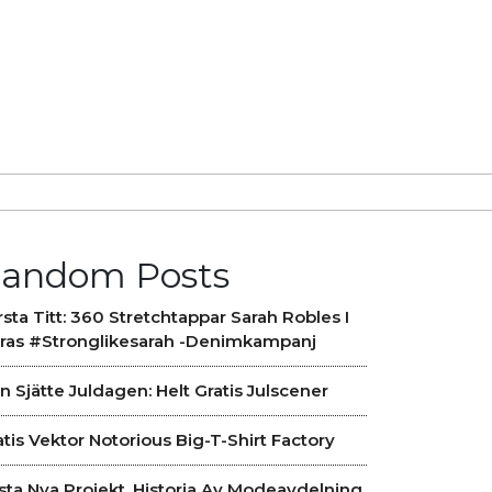
andom Posts
rsta Titt: 360 Stretchtappar Sarah Robles I
ras #stronglikesarah -denimkampanj
n Sjätte Juldagen: Helt Gratis Julscener
atis Vektor Notorious Big-T-Shirt Factory
sta Nya Projekt, Historia Av Modeavdelning