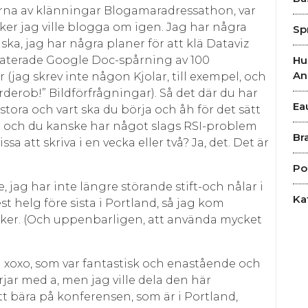
arna av klänningar Blogamaradressathon, var
aker jag ville blogga om igen. Jag har några
Sp
ka, jag har några planer för att klä Dataviz
aterade Google Doc-spårning av 100
Hu
An
(jag skrev inte någon Kjolar, till exempel, och
arderob!” Bildförfrågningar). Så det där du har
Ea
tora och vart ska du börja och åh för det sätt
 och du kanske har något slags RSI-problem
Br
a att skriva i en vecka eller två? Ja, det. Det är
Po
, jag har inte längre störande stift-och nålar i
Ka
st helg före sista i Portland, så jag kom
saker. (Och uppenbarligen, att använda mycket
xoxo, som var fantastisk och enastående och
rjar med a, men jag ville dela den här
t bära på konferensen, som är i Portland,