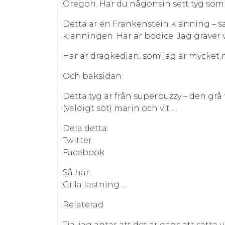
Oregon. Har du någonsin sett tyg som
Detta är en Frankenstein klänning –
klänningen. Här är bodice; Jag gräver 
Här är dragkedjan, som jag är mycket 
Och baksidan:
Detta tyg är från superbuzzy – den grå
(väldigt söt) marin och vit …
Dela detta:
Twitter
Facebook
Så här:
Gilla lastning …
Relaterad
Tja, jag antar att det är dags att sätta 