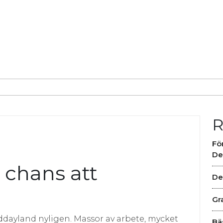
R
Fö
De
 chans att
De
Gr
ddayland nyligen. Massor av arbete, mycket
Bä