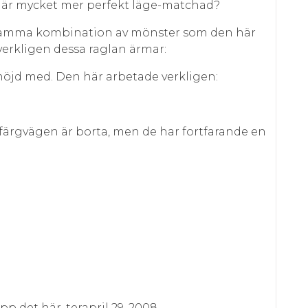
 är mycket mer perfekt läge-matchad?
 samma kombination av mönster som den här
verkligen dessa raglan ärmar:
nöjd med. Den här arbetade verkligen:
 färgvägen är borta, men de har fortfarande en
upp det här, terapril 29, 2008