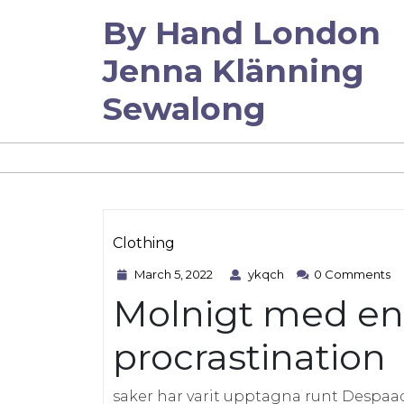
Skip
By Hand London
to
content
Jenna Klänning
Sewalong
Clothing
March
ykqch
Category
March 5, 2022
ykqch
0 Comments
5,
Molnigt med en
2022
procrastination
saker har varit upptagna runt Despaa