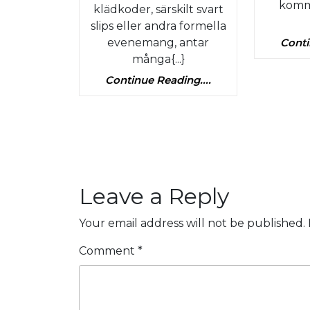
till
komme
klädkoder, särskilt svart
personli
slips eller andra formella
evenemang, antar
Conti
detaljer
många{...}
till
Continue
Continue Reading....
din
Reading....
bröllopsd
Leave a Reply
Your email address will not be published.
Comment
*