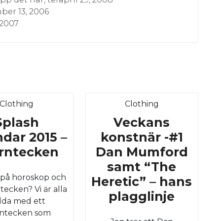
ber 13, 2006
 2007
Category
Category
Clothing
Clothing
Splash
Veckans
dar 2015 –
konstnär -#1
Splash
ärntecken
Dan Mumford
Calendar
samt “The
 på horoskop och
2015
Heretic” – hans
tecken? Vi är alla
–
Vecka
plagglinje
dda med ett
stjärntecken
konstn
rntecken som