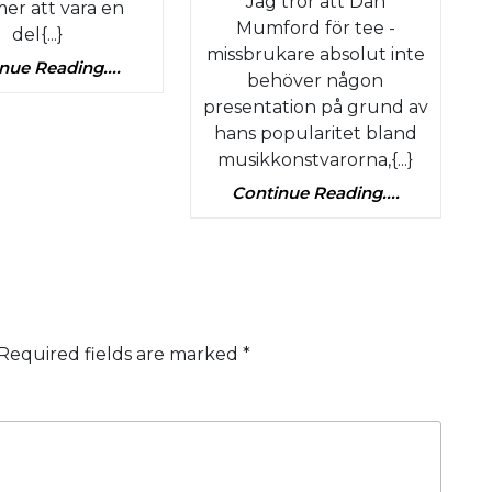
Jag tror att Dan
-
r att vara en
Mumford för tee -
del{...}
ga
#1
missbrukare absolut inte
Continue
nue Reading....
Dan
behöver någon
Reading....
Mumfo
presentation på grund av
hans popularitet bland
samt
musikkonstvarorna,{...}
räkt
“The
Continue
Continue Reading....
Hereti
Reading....
–
hans
plaggli
Required fields are marked
*